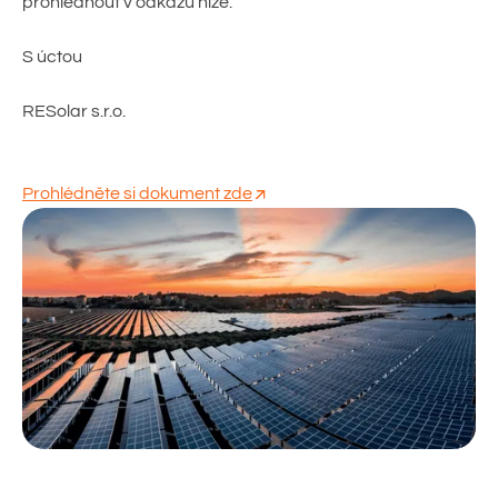
prohlédnout v odkazu níže.
S úctou
RESolar s.r.o.
Prohlédněte si dokument zde