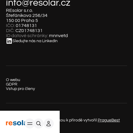
info@resolar.cz
REsolar s.r.o.
Štefánikova 256/34
150 00 Praha 5
IČO:
01748131
DIČ:
CZ01748131
ID datové schránky:
mnnvetd
Sledujte nás na LinkedIn
O webu
GDPR
Vstup pro členy
© REsolar s.r.o. 2025 – S láskou k přírodě vytvořil
PragueBest