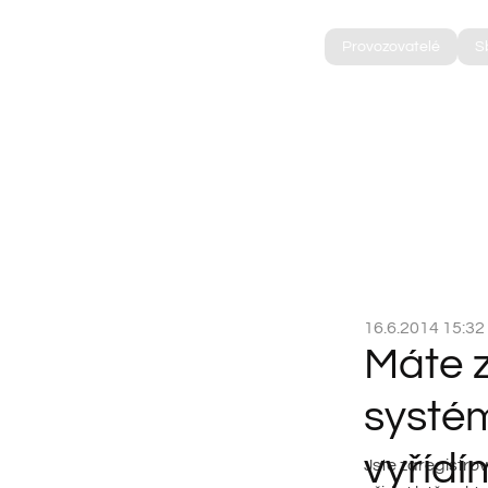
Provozovatelé
S
Úvod
Aktuality
Máte zájem přejít ke kolektivnímu s
16.6.2014 15:32
Máte z
systé
vyřídí
Jste zaregistro