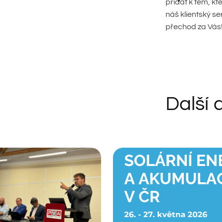
přidat k těm, kt
náš klientský se
přechod za Vás
Další 