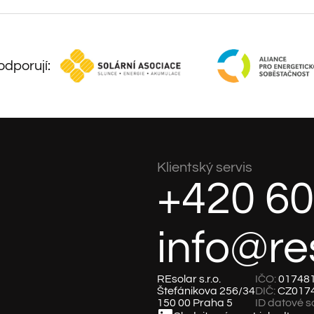
dporují:
Klientský servis
+420 60
info@re
REsolar s.r.o.
IČO:
01748
Štefánikova 256/34
DIČ:
CZ017
150 00 Praha 5
ID datové s