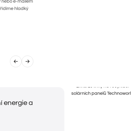
cky nebo e-mailem
yřídíme hladký
í energie a