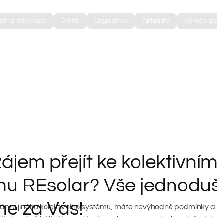
běr a recyklace
O nás
Legislativa
Aktuality
Výroční zp
ystému REsolar? Vše jednoduše vyřídíme za Vás!
ájem přejít ke kolektivní
mu REsolar? Vše jednodu
me za Vás!
váni u jiného kolektivního systému, máte nevýhodné podmínky a