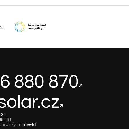
6 880 870
solar.cz
131
48131
chránky:
mnnvetd