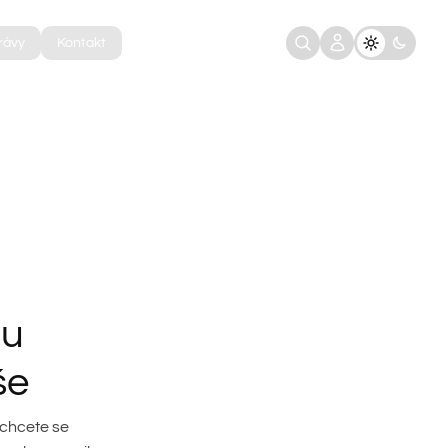
rávy
Kontakt
mu
še
 chcete se