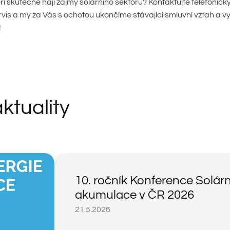
eří skutečně hájí zájmy solárního sektoru? Kontaktujte telefoni
rvis a my za Vás s ochotou ukončíme stávající smluvní vztah a v
!
aktuality
10. ročník Konference Solárn
akumulace v ČR 2026
21.5.2026