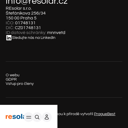
info@resolar.cz
REsolar s.r.o.
Štefánikova 256/34
150 00 Praha 5
IČO:
01748131
DIČ:
CZ01748131
ID datové schránky:
mnnvetd
Sledujte nás na LinkedIn
O webu
GDPR
Vstup pro členy
© REsolar s.r.o. 2025 – S láskou k přírodě vytvořil
PragueBest