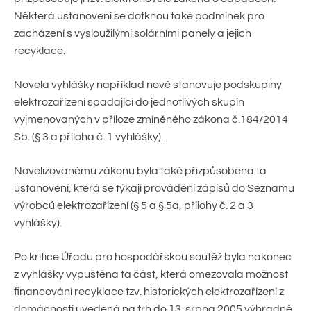
Některá ustanovení se dotknou také podmínek pro
zacházení s vysloužilými solárními panely a jejich
recyklace.
Novela vyhlášky například nově stanovuje podskupiny
elektrozařízení spadající do jednotlivých skupin
vyjmenovaných v příloze zmíněného zákona č.184/2014
Sb. (§ 3 a příloha č. 1 vyhlášky).
Novelizovanému zákonu byla také přizpůsobena ta
ustanovení, která se týkají provádění zápisů do Seznamu
výrobců elektrozařízení (§ 5 a § 5a, přílohy č. 2 a 3
vyhlášky).
Po kritice Úřadu pro hospodářskou soutěž byla nakonec
z vyhlášky vypuštěna ta část, která omezovala možnost
financování recyklace tzv. historických elektrozařízení z
domácností uvedená na trh do 13. srpna 2005 výhradně