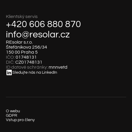
Klientský servis
+420 606 880 870
info@resolar.cz
REsolar s.r.o.
Štefánikova 256/34
150 00 Praha 5
IČO:
01748131
DIČ:
CZ01748131
ID datové schránky:
mnnvetd
Sledujte nás na LinkedIn
O webu
GDPR
Vstup pro členy