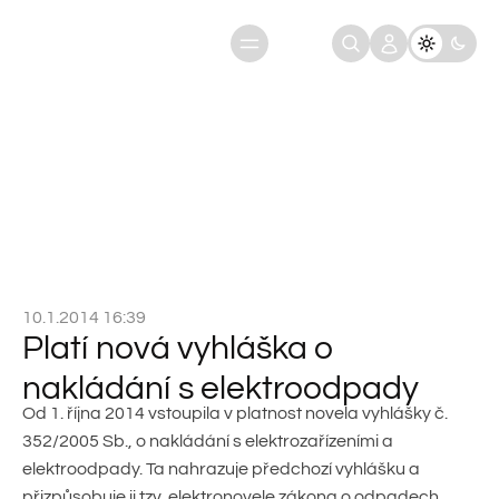
Platí nová vyhláška o nakládání s
Úvod
Aktuality
elektroodpady
10.1.2014 16:39
Platí nová vyhláška o
nakládání s elektroodpady
Od 1. října 2014 vstoupila v platnost novela vyhlášky č.
352/2005 Sb., o nakládání s elektrozařízeními a
elektroodpady. Ta nahrazuje předchozí vyhlášku a
přizpůsobuje ji tzv. elektronovele zákona o odpadech.