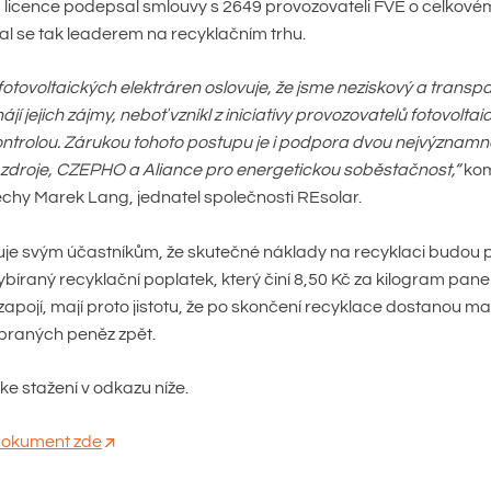
licence podepsal smlouvy s 2649 provozovateli FVE o celkové
l se tak leaderem na recyklačním trhu.
fotovoltaických elektráren oslovuje, že jsme neziskový a transp
ájí jejich zájmy, neboť vznikl z iniciativy provozovatelů fotovolta
 kontrolou. Zárukou tohoto postupu je i podpora dvou nejvýznamn
 zdroje, CZEPHO a Aliance pro energetickou soběstačnost,“
kom
hy Marek Lang, jednatel společnosti REsolar.
je svým účastníkům, že skutečné náklady na recyklaci budou p
ybíraný recyklační poplatek, který činí 8,50 Kč za kilogram panelů
zapojí, mají proto jistotu, že po skončení recyklace dostanou 
braných peněz zpět.
ke stažení v odkazu níže.
 dokument zde