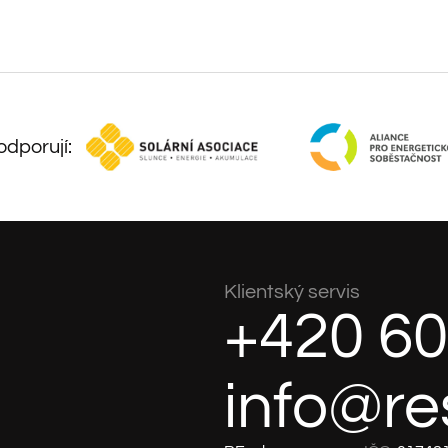
dporují:
Klientský servis
+420 60
info@re