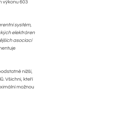
m výkonu 603
arentní systém,
ických elektráren
ějších asociací
entuje
odstatně nižší,
. Všichni, kteří
maximální možnou