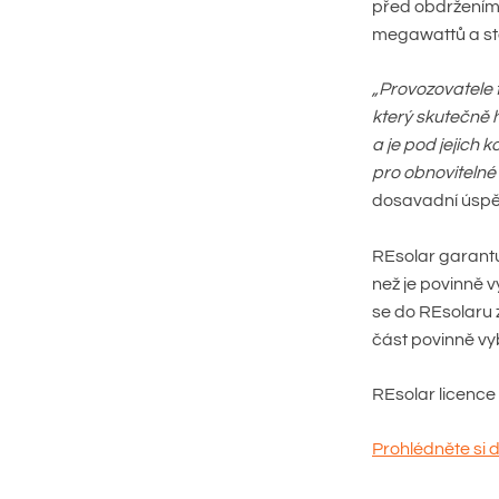
před obdržením 
megawattů a sta
„Provozovatele 
který skutečně h
a je pod jejich
pro obnovitelné
dosavadní úspěc
REsolar garantu
než je povinně v
se do REsolaru 
část povinně vy
REsolar licence 
Prohlédněte si