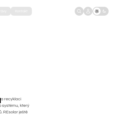
rávy
Kontakt
u
na recyklaci
o systému, který
ů. REsolar ještě