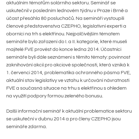
aktuálním tématům solárního sektoru. Seminář se
uskutečnil v posledním lednovém týdnu v Praze i Brně a
účast přesáhla 80 posluchačů. Na semináři vystoupili
členové představenstva CZEPHO, legislativní experti a
oborníci na trh s elektřinou. Nejpalčivějším tématem
semináře bylo zařazení do I. a II. kategorie, které museli
majitelé FVE provést do konce ledna 2014. Účastníci
semináře byli dále seznámeni s těmito tématy: povinnost
zaknihování akcií pro akciové společnosti, která vzniká k
1. červenci 2014, problematika ochranného pásma FVE,
aktuální stav legislativy ve vztahu k určování návratnosti
FVE a současná situace na trhu s elektřinou s ohledem
na využití podpory formou zeleného bonusu.
Další informační seminář k aktuální problematice sektoru
se uskuteční v dubnu 2014 a pro členy CZEPHO jsou
semináře zdarma.