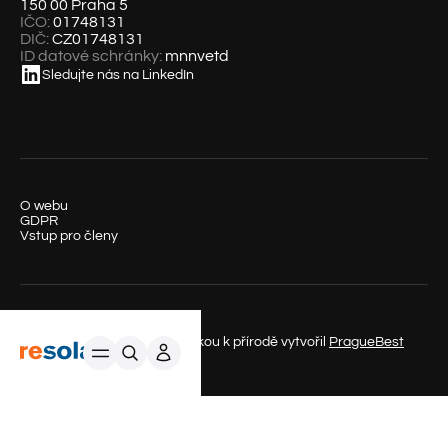
150 00 Praha 5
IČO:
01748131
DIČ:
CZ01748131
ID datové schránky:
mnnvetd
Sledujte nás na LinkedIn
O webu
GDPR
Vstup pro členy
© REsolar s.r.o. 2025 – S láskou k přírodě vytvořil
PragueBest