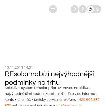
REsolar nabízí nejvýhodnější
Úvod
Aktuality
podmínky na trhu
13.11.2013 14:31
REsolar nabízí nejvýhodnější
podmínky na trhu
Kolektivní systém REsolar připravil novou nabídku s
nejvýhodnějšími podmínkami na trhu. Pro více informací
kontaktujte náš klientský servis na telefonu
+420 606 880
870
nebo na emailové adrese
info@resolar.cz
.