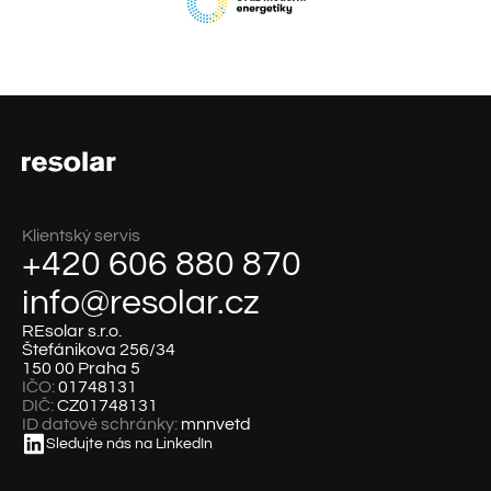
Klientský servis
+420 606 880 870
info@resolar.cz
REsolar s.r.o.
Štefánikova 256/34
150 00 Praha 5
IČO:
01748131
DIČ:
CZ01748131
ID datové schránky:
mnnvetd
Sledujte nás na LinkedIn